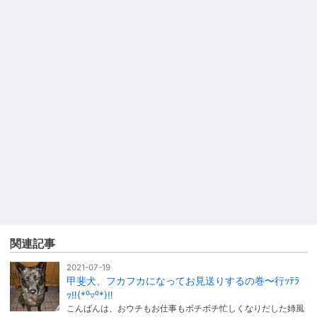
関連記事
2021-07-19
甲斐犬、フカフカになってお見送りするの巻〜行ｯﾃﾗ
ｯ‼︎(*⁰▿⁰*)‼︎
こんばんは、おウチもお仕事もボチボチ忙しくなりだした姉風