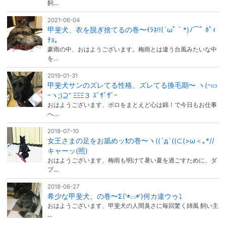
飼…
2021-06-04
甲斐犬、衣を脱ぎ捨てるの巻〜ｲﾗﾈ!!(´ωﾟ｀*)ﾉ⌒ﾟ ﾎﾟｨ
ﾁｮ。
豪雨の中、おはようございます。梅雨とは違う台風みたいな中
を…
2019-01-31
甲斐犬サンのズレてる性格、ズレてる換毛期〜 ヽ(ｰ▭
ｰヽ;)⊇” ΞΞΞ３ ｽﾞｻﾞｻﾞｰ
おはようございます、ボロをまとえど心は錦！で今日もお仕事
へ…
2018-07-10
女王さまの足をお舐めッ❗️の巻〜ヽ((´д`((⊂(>ω＜｡*//
キャーッ(照)
おはようございます、梅雨も明けて暑い夏を過ごすために、ダ
ブ…
2018-06-27
希少な甲斐犬、の巻〜Σ('◉⌓◉’)何カ違ウゥ⤵︎
おはようございます、甲斐犬の人間臭さに毎回驚く姉風 飼い主
…