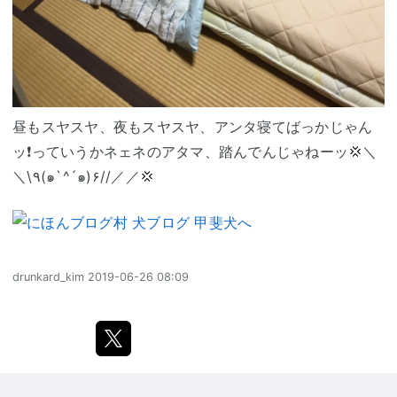
昼もスヤスヤ、夜もスヤスヤ、アンタ寝てばっかじゃん
ッ❗️っていうかネェネのアタマ、踏んでんじゃねーッ💢＼
＼\٩(๑`^´๑)۶//／／💢
drunkard_kim
2019-06-26 08:09