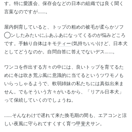
す。特に愛護会、保存会などの日本の組織では良く聞く
言葉なのですが……。
屋内飼育していると、トップの粗めの被毛が柔らかソフ
◯ンしたみたいにふあふあになってくるのが悩みどころ
です。手触り自体はキモ
ティー
(気持ちいい)けど、日本犬
としてどうなのか。自問自答に答えでないデス……。
ワンコを作出する方々の中には、良いトップを育てるた
めに冬は吹き荒ぶ風に意識的に当てるというツワモノも
いらっしゃるようで、軟弱姉妹の私たちには真似出来ま
せん。でもそういう方々がいるから、「リアル日本犬」
って保続していくのでしょうね。
……そんなわけで遅れて来た換毛期の間も、エアコンと涼
しい夜風に守られてすくすく育つ
甲斐犬
サン。