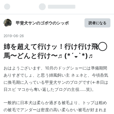
甲斐犬サンのゴボウのシッポ
読者になる
2019
-
06
-
26
姉を超えて行けッ！行け行け飛◯
馬〜どんと行け〜♬(*´◒`*)♬
おはようございます、10月のドッグショーには準備期間
ありすぎでしょ、と思う姉風飼い主 ネェネと、今頃呑気
に換毛期に入っている
甲斐犬
サンのブログです(←本日は
日スピ マコから奪い返したブログの主役……笑)。
一般的に日本犬は柔らか過ぎる被毛より、トップは粗め
の被毛でアンダーは密度の高い柔らかい被毛が好まれま